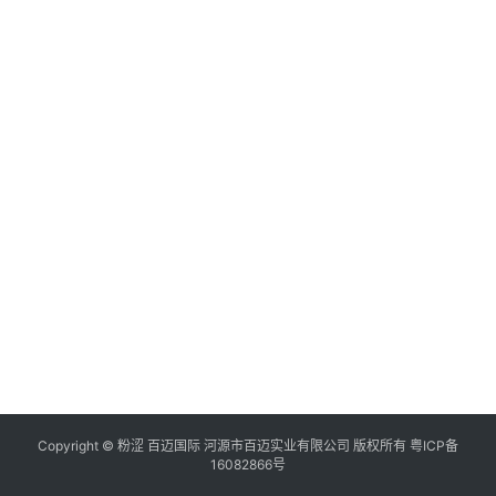
Copyright ©
粉涩
百迈国际 河源市百迈实业有限公司 版权所有
粤ICP备
16082866号